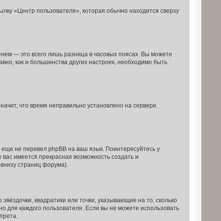
ылку «Центр пользователя», которая обычно находится сверху
нем — это всего лишь разница в часовых поясах. Вы можете
авно, как и большинства других настроек, необходимо быть
значит, что время неправильно установлено на сервере.
о еще не перевел phpBB на ваш язык. Поинтересуйтесь у
 у вас имеется прекрасная возможность создать и
внизу страниц форума).
звёздочки, квадратики или точки, указывающие на то, сколько
но для каждого пользователя. Если вы не можете использовать
прета.