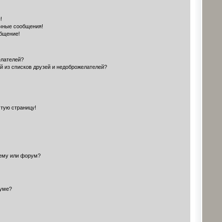
!
чные сообщения!
общение!
елателей?
й из списков друзей и недоброжелателей?
стую страницу!
тему или форум?
руме?