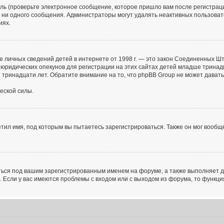
ь (проверьте электронное сообщение, которое пришло вам после регистраци
и ни одного сообщения. Администраторы могут удалять неактивных пользов
иях.
ащите личных сведений детей в интернете от 1998 г. — это закон Соединенны
юридических опекунов для регистрации на этих сайтах детей младше тринадц
тринадцати лет. Обратите внимание на то, что phpBB Group не может дават
еской силы.
тил имя, под которым вы пытаетесь зарегистрироваться. Также он мог вообщ
ться под вашим зарегистрированным именем на форуме, а также выполняет д
Если у вас имеются проблемы с входом или с выходом из форума, то функци