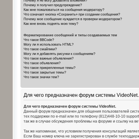
Почему я не могу добавлять вложения?
Почему я получил предупреждение?
Как мне пожаловаться на сообщения модератору?
Что означает кнопка «Сохранить» при создании сообщения?
Почему мое сообщение нуждается в проверки модератором?
Как мне вновь поднять мою тему?
Форматирование сообщений и типы создаваемых тем
Что такое BBCode?
Могу ли я использовать HTML?
Что такое смайлики?
Могу ли я добавлять рисунки к сообщениям?
Что такое важные объявления?
Что такое объявления?
Что такое прикрепленные темы?
Что такое закрытые темы?
Что такое значки тем?
Для чего предназначен форум системы VideoNet.
Для чего предназначен форум системы VideoNet.
Данный форум предназначен для общения пользователей систем
тех поддержки по e-mail или по телефону (812)448-10-10 suppor
так же в случае обсуждения проблемы на форуме и ссылку на 
Так же напоминаю, что условием получения консультаций являе
Если Ваш номер ключа не зарегистрирован в службе техподдер