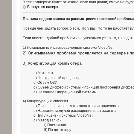
В тех поддержке будет отказано, если ваш (ваши) ключи не буд
Вернуться наверх
Правила подачи заявки на рассмотрение возникшей проблем
Прежде чем задать вопрос о том, что у вас что то не работает 
Если поиск подобной проблемы не увенчался успехом, то задат
1) Локальная или распределенная система VideoNet
2) Описываемая проблема проявляется на сервере или
3) Конфигурация компьютера
a) Мат плата
b) Центральный процессор
c) Объём ОЗУ
d) Объём дисковой системы - принцип построения дисковой
e) Название Операционной системы
4) Конфигурация VideoNet
a) Точное название платы захвата и их количество
b) Название модулей расширения плат захвата
c) Тип лицензии системы VideoNet
d) Метод записи
i) Постоянно
ii) По детектору