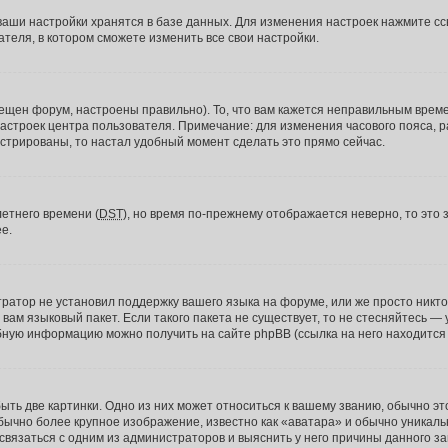
ваши настройки хранятся в базе данных. Для изменения настроек нажмите сс
ателя, в котором сможете изменить все свои настройки.
ещен форум, настроены правильно). То, что вам кажется неправильным време
настроек центра пользователя. Примечание: для изменения часового пояса, р
стрированы, то настал удобный момент сделать это прямо сейчас.
летнего времени (
DST
), но время по-прежнему отображается неверно, то это 
е.
тратор не установил поддержку вашего языка на форуме, или же просто никт
вам языковый пакет. Если такого пакета не существует, то не стесняйтесь —
ную информацию можно получить на сайте phpBB (ссылка на него находится 
ть две картинки. Одно из них может относиться к вашему званию, обычно это 
бычно более крупное изображение, известно как «аватара» и обычно уникаль
вязаться с одним из администраторов и выяснить у него причины данного за