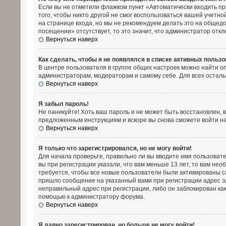
Если вы не отметили флажком пункт «Автоматически входить пр
того, чтобы никто другой не смог воспользоваться вашей учетн
на странице входа, но мы не рекомендуем делать это на общедо
посещении» отсутствует, то это значит, что администратор откл
Вернуться наверх
Как сделать, чтобы я не появлялся в списке активных польз
В центре пользователя в группе общих настроек можно найти о
администраторам, модераторам и самому себе. Для всех остал
Вернуться наверх
Я забыл пароль!
Не паникуйте! Хоть ваш пароль и не может быть восстановлен, 
предложенным инструкциям и вскоре вы снова сможете войти н
Вернуться наверх
Я только что зарегистрировался, но не могу войти!
Для начала проверьте, правильно ли вы вводите имя пользовате
вы при регистрации указали, что вам меньше 13 лет, то вам нео
требуется, чтобы все новые пользователи были активированы са
пришло сообщение на указанный вами при регистрации адрес эл
неправильный адрес при регистрации, либо он заблокирован как
помощью к администратору форума.
Вернуться наверх
Я давно зарегистрирован, но больше не могу войти!