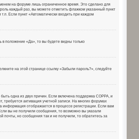
именем на форуме лишь ограниченное время. Это сделано для
пароль каждый раз, вы можете отметить флажком указанный пункт
т.п. Если пункт «Автоматически входить при каждом
 в положение «Да», то вы будете видны только
щелкните на этой странице ссылку «Забыли пароль?», следуйте
т быть одна из двух причин. Если включена поддержка COPPA, и
ит, требуется активация учетной записи. На многих форумах
Эта информация отображается в процессе регистрации. Если вам
сли вы не получили сообщения, то возможно вы указали
й почты, но сообщения так и не получили, то обратитесь за