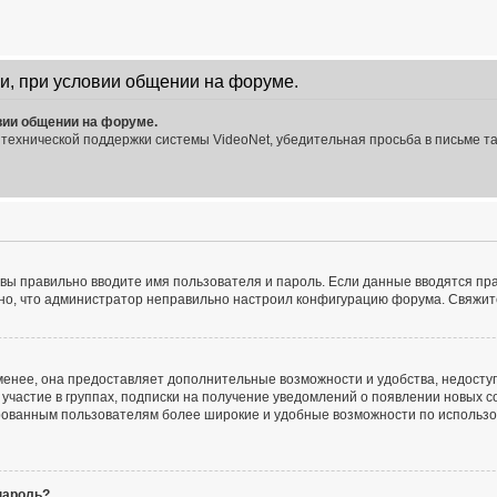
и, при условии общении на форуме.
вии общении на форуме.
технической поддержки системы VideoNet, убедительная просьба в письме та
о вы правильно вводите имя пользователя и пароль. Если данные вводятся п
ожно, что администратор неправильно настроил конфигурацию форума. Свяжит
енее, она предоставляет дополнительные возможности и удобства, недоступ
 участие в группах, подписки на получение уведомлений о появлении новых с
рированным пользователям более широкие и удобные возможности по исполь
пароль?