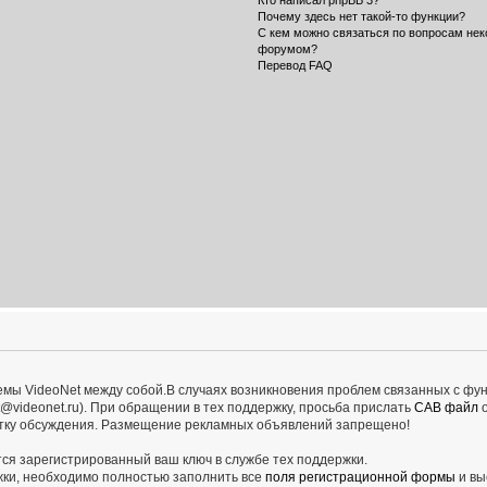
Кто написал phpBB 3?
Почему здесь нет такой-то функции?
С кем можно связаться по вопросам нек
форумом?
Перевод FAQ
ы VideoNet между собой.В случаях возникновения проблем связанных с фун
t@videonet.ru). При обращении в тех поддержку, просьба прислать
САВ файл
о
ветку обсуждения. Размещение рекламных объявлений запрещено!
тся зарегистрированный ваш ключ в службе тех поддержки.
жки, необходимо полностью заполнить все
поля регистрационной формы
и вы