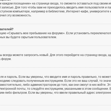
и каждом посещении» на странице входа, то сможете оставаться под своим 
ой записью. Для того чтобы вам не приходилось вводить имя пользователя и 
ступном компьютере, например в библиотеке, Интернет-кафе, университете и 
ючил эту возможность.
ователей?
пцию «Скрывать мое пребывание на форуме». Если установить переключатель
ьных вы будете скрытым пользователем.
вы всегда можете запросить новый. Для этого перейдите на страницу входа, 
а форум.
ля и пароль. Если вы уверены, что вводите имя и пароль правильно, то може
бходимо следовать полученным инструкциям. Если это не ваш случай, то знач
мостоятельно, либо администратором до того, как они смогут в них войти. 
ектронной почты, то следуйте инструкциям, указанными в этом сообщении. Е
им-либо фильтром. Если вы уверены, что ввели правильный адрес электронно