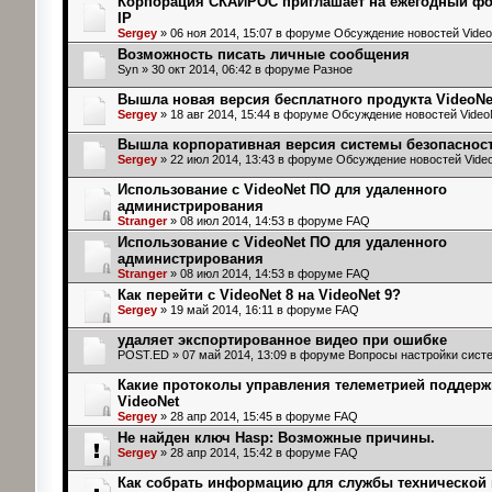
Корпорация СКАЙРОС приглашает на ежегодный фор
IP
Sergey
» 06 ноя 2014, 15:07 в форуме
Обсуждение новостей Video
Возможность писать личные сообщения
Syn
» 30 окт 2014, 06:42 в форуме
Разное
Вышла новая версия бесплатного продукта VideoNet
Sergey
» 18 авг 2014, 15:44 в форуме
Обсуждение новостей Video
Вышла корпоративная версия системы безопасност
Sergey
» 22 июл 2014, 13:43 в форуме
Обсуждение новостей Vide
Использование с VideoNet ПО для удаленного
администрирования
Stranger
» 08 июл 2014, 14:53 в форуме
FAQ
Использование с VideoNet ПО для удаленного
администрирования
Stranger
» 08 июл 2014, 14:53 в форуме
FAQ
Как перейти с VideoNet 8 на VideoNet 9?
Sergey
» 19 май 2014, 16:11 в форуме
FAQ
удаляет экспортированное видео при ошибке
POST.ED
» 07 май 2014, 13:09 в форуме
Вопросы настройки сист
Какие протоколы управления телеметрией поддерж
VideoNet
Sergey
» 28 апр 2014, 15:45 в форуме
FAQ
Не найден ключ Hasp: Возможные причины.
Sergey
» 28 апр 2014, 15:42 в форуме
FAQ
Как собрать информацию для службы технической