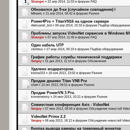
Stranger
» 22 апр 2014, 11:03 в форуме
FAQ
Обновился до 9-ки (случайное совпадение)
Mihaetc
» 21 апр 2014, 06:42 в форуме
Разное
Power4Pro + TitanVN16 на одном сервере
Aleksandr_brd
» 09 апр 2014, 15:33 в форуме
Подбор оборудовани
Проблемы запуска VideoNet сервисом в Windows 8/8
Stranger
» 07 апр 2014, 11:45 в форуме
FAQ
Один кабель UTP
clombus
» 27 мар 2014, 05:19 в форуме
Подбор оборудования
График работы службы технической поддержки
Sergey
» 31 дек 2013, 11:10 в форуме
Объявления
Удалено модератором.
kesha333
» 18 ноя 2013, 23:02 в форуме
Разное
Продам дешево Titan VN8 Pro
shatl
» 10 окт 2013, 09:51 в форуме
Разное
Продам PowerVN 3 Pro.
kremenetsky
» 24 июл 2013, 10:21 в форуме
Разное
Совместная конференция Axis - VideoNet
Sergey
» 07 июн 2013, 08:56 в форуме
Обсуждение новостей Vide
VideoNet Prime 2.2
Sergey
» 06 апр 2013, 18:12 в форуме
Обсуждение новостей Video
Кнопка вывода камеры на тревожный монитор