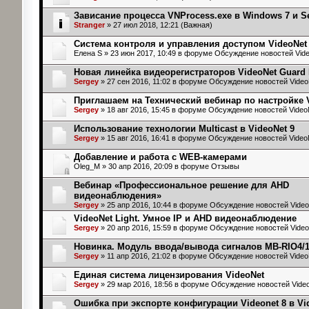
Зависание процесса VNProcess.exe в Windows 7 и Se
Stranger
» 27 июл 2018, 12:21 (Важная)
Система контроля и управления доступом VideoNet
Елена S
» 23 июн 2017, 10:49 в форуме
Обсуждение новостей Vid
Новая линейка видеорегистраторов VideoNet Guard
Sergey
» 27 сен 2016, 11:02 в форуме
Обсуждение новостей Video
Приглашаем на Технический вебинар по настройке V
Sergey
» 18 авг 2016, 15:45 в форуме
Обсуждение новостей Video
Использование технологии Multicast в VideoNet 9
Sergey
» 15 авг 2016, 16:41 в форуме
Обсуждение новостей Video
Добавление и работа с WEB-камерами
Oleg_M
» 30 апр 2016, 20:09 в форуме
Отзывы
Вебинар «Профессиональное решение для AHD
видеонаблюдения»
Sergey
» 25 апр 2016, 10:44 в форуме
Обсуждение новостей Video
VideoNet Light. Умное IP и AHD видеонаблюдение
Sergey
» 20 апр 2016, 15:59 в форуме
Обсуждение новостей Video
Новинка. Модуль ввода/вывода сигналов MB-RIO4/16
Sergey
» 11 апр 2016, 21:02 в форуме
Обсуждение новостей Video
Единая система лицензирования VideoNet
Sergey
» 29 мар 2016, 18:56 в форуме
Обсуждение новостей Vide
Ошибка при экспорте конфигурации Videonet 8 в Vid