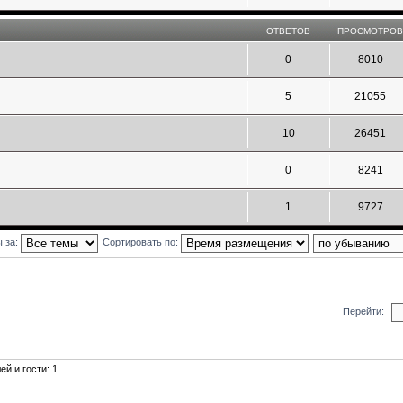
ОТВЕТОВ
ПРОСМОТРО
0
8010
5
21055
10
26451
0
8241
1
9727
ы за:
Сортировать по:
Перейти:
й и гости: 1