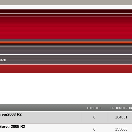
otek
ОТВЕТОВ
ПРОСМОТРО
rver2008 R2
0
164831
Server2008 R2
0
155066