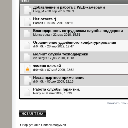
ТЕМЫ
Добавление и работа с WEB-камерами
Oleg_M
» 30 апр 2016, 20:09
Нет ответа :)
Parasit
» 14 июн 2011, 09:36
Благодарность сотрудникам службы поддержки
Monstryuga
» 22 мар 2010, 15:51
Ограничение удалённого конфигурирования
dr0m0k
» 28 апр 2012, 12:47
молчит служба техподдержки
vin-serg
» 17 дек 2010, 11:18
замена ключей
dr0m0k
» 07 май 2009, 22:54
Нестандартное применение
dr0m0k
» 03 дек 2009, 12:15
Работа службы гарантии.
Rainy
» 06 май 2009, 18:39
Показать тем
Начать новую
тему
Вернуться в Список форумов