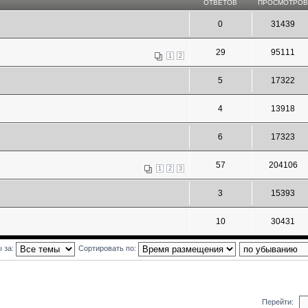
ОТВЕТОВ
ПРОСМОТРО
0
31439
29
95111
1
2
5
17322
4
13918
6
17323
57
204106
1
2
3
3
15393
10
30431
ы за:
Сортировать по:
Перейти: