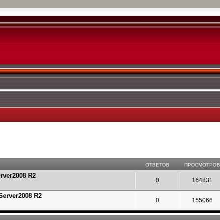
ОТВЕТОВ
ПРОСМОТРО
rver2008 R2
0
164831
Server2008 R2
0
155066