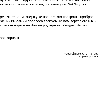
публичный IP-адрес 89.42.207.144, отображаемый на 2ip.ru -
не имеет никакого смысла, поскольку его WAN-адрес
ез интернет извне) и уже после этого настроить проброс
ечении им самим проброса требуемых Вам портов его NAT-
ых извне портов на Вашем роутере на IP-адрес Вашего
рой вариант.
Часовой пояс: UTC + 3 часа
Страница
1
из
1