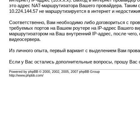
интернет) IP-адрес (10.x.x.x). Выход в интернет провайдер
это адрес NAT-маршрутизатора Вашего провайдера. Таким о
10.224.144.57 не маршрутизируется в интернет и недостижи
Соответственно, Вам необходимо либо договориться с прова
требуемых портов на Вашем роутере на IP-адрес Вашего в
маршрутизатором на Ваш внутренний IP-адрес, после чего,
видеосервера.
Из личного опыта, первый вариант с выделением Вам прова
Если у Вас остались дополнительные вопросы, прошу Вас с
Powered by phpBB © 2000, 2002, 2005, 2007 phpBB Group
http://www.phpbb.com/