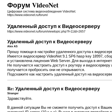
Форум VideoNet
Цифровая система видеонаблюдения VideoNet.
https://www.videonet.ru/forum/
Удаленный доступ к Видеосерверу
https://www.videonet.ru/forum/viewtopic.php?f=11&t=2657
Удаленный доступ к Видеосерверу
Alex AS
Прошу помощи в настройке удаленного доступа к видеосерв
Имеется видеосервер VideoNet 9.1 SP6 hasp key 18997, сборка 
и установлена лицензия Web Server. Для выхода в интернет
Не получается настроить доступ к роутеру и видеосерверу из
получается пробросить они не открываются.
Подскажите как настроить удаленный доступ на видеосерве
Re: Удаленный доступ к Видеосерверу
Stranger
Здравствуйте.
В данной ситуации Вы не сможете получить доступ к Вашем