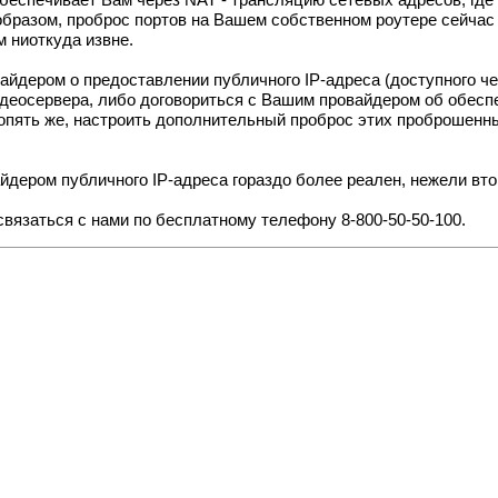
 обеспечивает Вам через NAT - трансляцию сетевых адресов, где 
бразом, проброс портов на Вашем собственном роутере сейчас 
м ниоткуда извне.
йдером о предоставлении публичного IP-адреса (доступного чер
идеосервера, либо договориться с Вашим провайдером об обесп
 опять же, настроить дополнительный проброс этих проброшенн
йдером публичного IP-адреса гораздо более реален, нежели вто
вязаться с нами по бесплатному телефону 8-800-50-50-100.