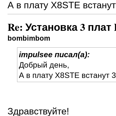
А в плату X8STE встану
Re: Установка 3 плат
bombimbom
impulsee писал(а):
Добрый день,
А в плату X8STE встанут 
Здравствуйте!