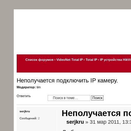
Список форумов
‹
VideoNet Total IP
‹
Total IP
‹
IP устройства HikVi
Неполучается подключить IP камеру.
Модератор:
tim
Ответить
Неполучается по
serjkru
Сообщений:
2
serjkru
» 31 мар 2011, 13: