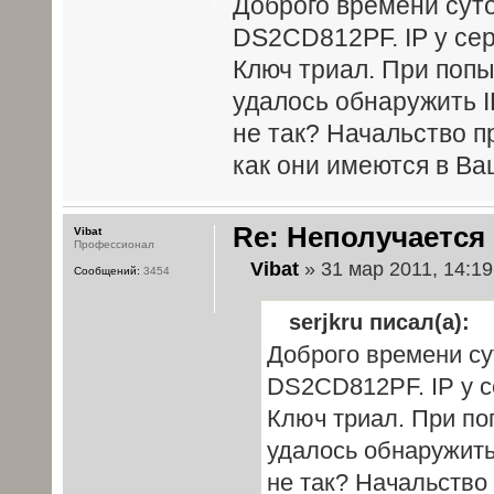
Доброго времени суток
DS2CD812PF. IP у сер
Ключ триал. При попы
удалось обнаружить IP
не так? Начальство п
как они имеются в В
Re: Неполучается 
Vibat
Профессионал
Vibat
» 31 мар 2011, 14:19
Сообщений:
3454
serjkru писал(а):
Доброго времени сут
DS2CD812PF. IP у се
Ключ триал. При по
удалось обнаружить 
не так? Начальство