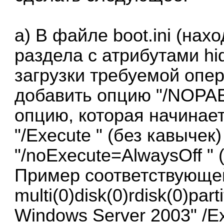
a) В файле boot.ini (нах
раздела с атрибутами hid
загрузки требуемой опе
добавить опцию "/NOPAE"
опцию, которая начинает
"/Execute " (без кавычек
"/noExecute=AlwaysOff " 
Пример соответствующей
multi(0)disk(0)rdisk(0)pa
Windows Server 2003" /Ex