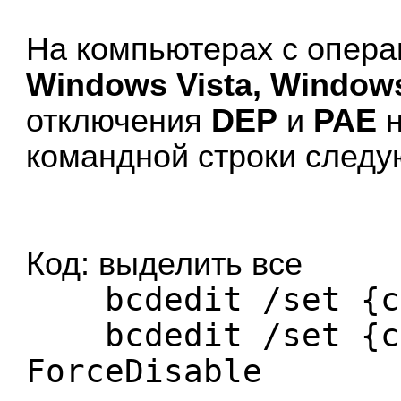
На компьютерах с опер
Windows Vista, Windows
отключения
DEP
и
PAE
н
командной строки следу
Код:
выделить все
bcdedit /set {cur
bcdedit /set {cu
ForceDisable