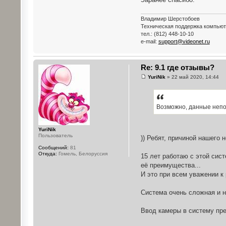
Владимир Шерстобоев
Техническая поддержка компью
тел.: (812) 448-10-10
e-mail:
support@videonet.ru
Re: 9.1 где отзывы?
YuriNik
» 22 май 2020, 14:44
Возможно, данные непо
YuriNik
Пользователь
)) Ребят, причиной нашего
Сообщений:
81
Откуда:
Гомель, Белоруссия
15 лет работаю с этой сис
её преимущества...
И это при всем уважении к 
Система очень сложная и не
Ввод камеры в систему пре