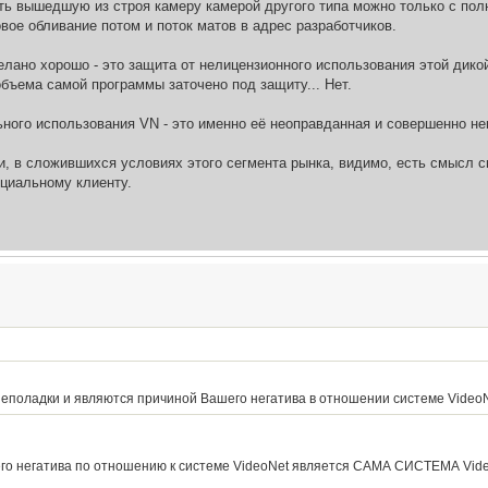
ть вышедшую из строя камеру камерой другого типа можно только с по
вое обливание потом и поток матов в адрес разработчиков.
елано хорошо - это защита от нелицензионного использования этой дикой
объема самой программы заточено под защиту... Нет.
ьного использования VN - это именно её неоправданная и совершенн
и, в сложившихся условиях этого сегмента рынка, видимо, есть смысл
циальному клиенту.
еполадки и являются причиной Вашего негатива в отношении системе VideoN
его негатива по отношению к системе VideoNet является САМА СИСТЕМА Video