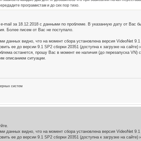
передадите програмистам и до сих пор тихо.
e-mail за 18.12.2018 с данными по проблеме. В указанную дату от Вас
я. Более писем от Вас не поступало.
и данных видно, что на момент сбора установлена версия VideoNet 9.1
вить ее до версии 9.1 SP2 сборки 20351 (доступна к загрузке на сайте)
блема останется, прошу Вас в момент ее наличия (до перезапуска VN) со
им описанием ситуации.
терных систем
уйте.
и данных видно, что на момент сбора установлена версия VideoNet 9.1
вить ее до версии 9.1 SP2 сборки 20351 (доступна к загрузке на сайте)