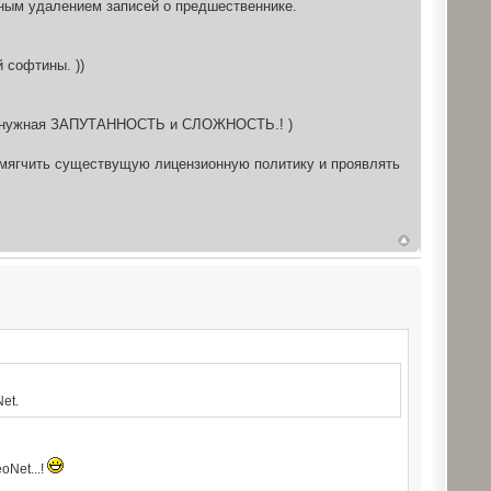
лным удалением записей о предшественнике.
 софтины. ))
о ненужная ЗАПУТАННОСТЬ и СЛОЖНОСТЬ.! )
 смягчить существущую лицензионную политику и проявлять
et.
Net...!