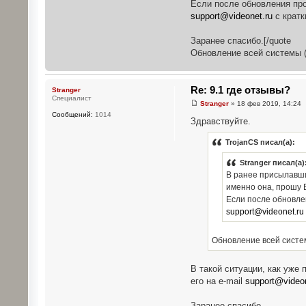
Если после обновления про
support@videonet.ru
с кратк
Заранее спасибо.[/quote
Обновление всей системы (
Re: 9.1 где отзывы?
Stranger
Специалист
Stranger
» 18 фев 2019, 14:24
Сообщений:
1014
Здравствуйте.
TrojanCS писал(а):
Stranger писал(а)
В ранее присылавши
именно она, прошу В
Если после обновлен
support@videonet.ru
Обновление всей систем
В такой ситуации, как уже
его на e-mail
support@videon
Заранее спасибо.