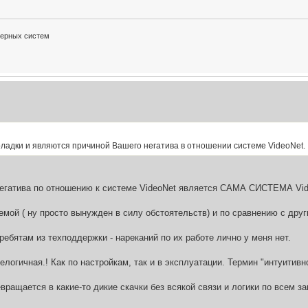
терных систем
ладки и являются причиной Вашего негатива в отношении системе VideoNet.
 негатива по отношению к системе VideoNet является САМА СИСТЕМА Vid
темой ( ну просто вынужден в силу обстоятельств) и по сравнению с дру
ребятам из техподдержки - нареканий по их работе лично у меня нет.
логичная.! Как по настройкам, так и в эксплуатации. Термин "интуитивн
вращается в какие-то дикие скачки без всякой связи и логики по всем з