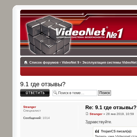
Список форумов
‹
VideoNet 9
‹
Эксплуатация системы VideoNet
9.1 где отзывы?
Ответить
Re: 9.1 где отзывы?
Stranger
Специалист
Stranger
» 28 янв 2019, 10:59
Сообщений:
1014
Здравствуйте.
TrojanCS писал(а):
Теперь уже Videonet ста