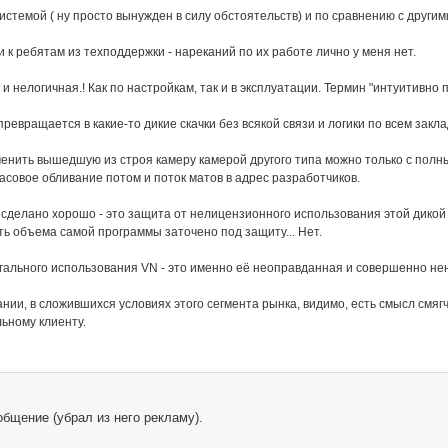
системой ( ну просто вынужден в силу обстоятельств) и по сравнению с други
и к ребятам из техподдержки - нареканий по их работе лично у меня нет.
и нелогичная.! Как по настройкам, так и в эксплуатации. Термин "интуитивно 
превращается в какие-то дикие скачки без всякой связи и логики по всем закл
менить вышедшую из строя камеру камерой другого типа можно только с пол
асовое обливание потом и поток матов в адрес разработчиков.
 сделано хорошо - это защита от нелицензионного использования этой дикой 
рть объема самой программы заточено под защиту... Нет.
гального использования VN - это именно её неоправданная и совершенно
ании, в сложившихся условиях этого сегмента рынка, видимо, есть смысл см
ьному клиенту.
бщение (убрал из него рекламу).