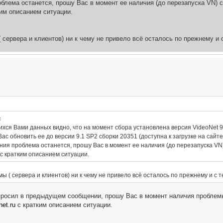
блема останется, прошу Вас в момент ее наличия (до перезапуска VN) со
им описанием ситуации.
 сервера и клиентов) ни к чему не привело всё осталось по прежнему и 
:
хся Вами данных видно, что на момент сбора установлена версия VideoNet 9
ас обновить ее до версии 9.1 SP2 сборки 20351 (доступна к загрузке на сайт
ия проблема останется, прошу Вас в момент ее наличия (до перезапуска VN)
с кратким описанием ситуации.
ы ( сервера и клиентов) ни к чему не привело всё осталось по прежнему и с 
 просил в предыдущем сообщении, прошу Вас в момент наличия проблемы
et.ru
с кратким описанием ситуации.