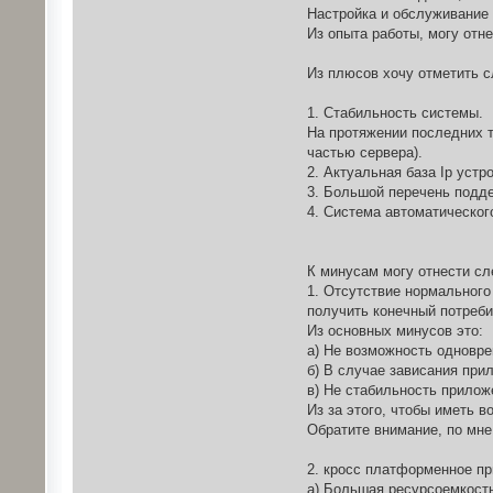
Настройка и обслуживание
Из опыта работы, могу отне
Из плюсов хочу отметить
1. Стабильность системы.
На протяжении последних т
частью сервера).
2. Актуальная база Ip устр
3. Большой перечень подд
4. Система автоматическог
К минусам могу отнести с
1. Отсутствие нормального
получить конечный потреби
Из основных минусов это:
а) Не возможность одновр
б) В случае зависания при
в) Не стабильность прилож
Из за этого, чтобы иметь 
Обратите внимание, по мне,
2. кросс платформенное пр
а) Большая ресурсоемкость