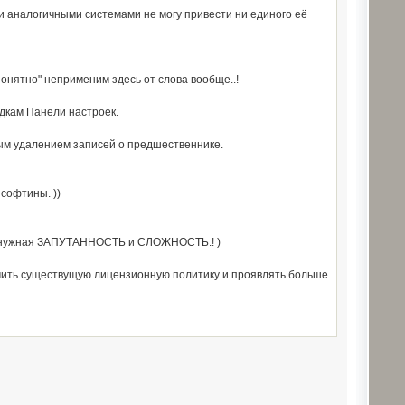
ми аналогичными системами не могу привести ни единого её
понятно" неприменим здесь от слова вообще..!
адкам Панели настроек.
ным удалением записей о предшественнике.
софтины. ))
 ненужная ЗАПУТАННОСТЬ и СЛОЖНОСТЬ.! )
ягчить существущую лицензионную политику и проявлять больше