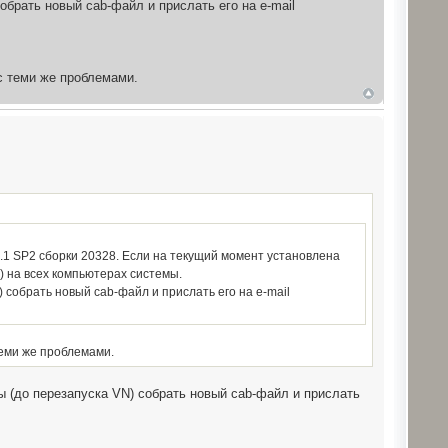
брать новый cab-файл и прислать его на e-mail
с теми же проблемами.
.1 SP2 сборки 20328. Если на текущий момент установлена
е) на всех компьютерах системы.
 собрать новый cab-файл и прислать его на e-mail
теми же проблемами.
 (до перезапуска VN) собрать новый cab-файл и прислать