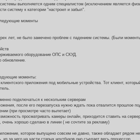
 системы выполняется одним специалистом (исключением является физич
сти систему к категории "настроил и забыл".
 следующие моменты
рех лет, не было замечено проблем с падением системы. (Были моменты
ойств
ерживаемого оборудование ОПС и СКУД.
о обновление.
ледующие моменты:
 клиентского приложения под мобильные устройства. Тот клиент, который
тель.
еменно подключаться к нескольким серверам
ложения, после его перезапуска нужно ждать пока отвалится прошлое по
ении (при просмотре часто вылетает)
возможность просматривать камеры онлайн, приходится ставить на серве
 очень хорошо сделано в линии ( не сочтите за рекламу)
иложение, которое выпущено совсем не давно, также обладает рядом не
, из за чего на части старых ноутбуков оно съедает весь процессор