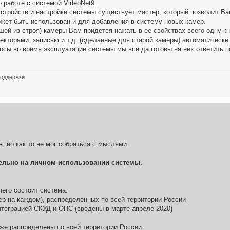
 работе с системой VideoNet9.
стройств и настройки системы существует мастер, который позволит Ва
жет быть использован и для добавления в систему новых камер.
ей из строя) камеры Вам придется нажать в ее свойствах всего одну кно
текторами, записью и т.д. (сделанные для старой камеры) автоматически
осы во время эксплуатации системы мы всегда готовы на них ответить п
поддержки
, но как то не мог собраться с мыслями.
ельно на личном использовании системы.
чего состоит система:
мер на каждом), распределенных по всей территории России
нтеграцией СКУД и ОПС (введены в марте-апреле 2020)
 же распределены по всей территории России.