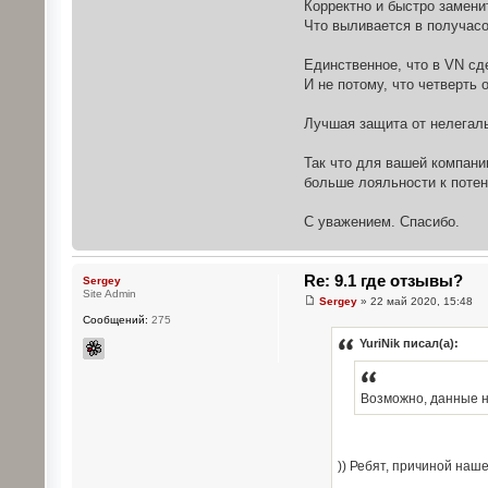
Корректно и быстро замени
Что выливается в получасо
Единственное, что в VN сд
И не потому, что четверть 
Лучшая защита от нелегал
Так что для вашей компани
больше лояльности к потен
С уважением. Спасибо.
Re: 9.1 где отзывы?
Sergey
Site Admin
Sergey
» 22 май 2020, 15:48
Сообщений:
275
YuriNik писал(а):
Возможно, данные н
)) Ребят, причиной наш