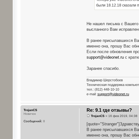
были 18.12.18 сказали 
Не нашел письма с Вашего 
высланного Вам исправлени
В ранее присылавшихся Вам
именно она, прошу Вас обно
Если после обновления про
support@videonet.ru
с кратк
Заранее спасибо.
Владимир Шерстобоев
Техническая поддержка компью
тел.: (812) 448-10-10
e-mail:
support@videonet.ru
Re: 9.1 где отзывы?
TrojanCS
Новичок
TrojanCS
» 16 фев 2019, 04:38
Сообщений:
8
[quote="Stranger"]Здравств
В ранее присылавшихся Вам
именно она, прошу Вас обно