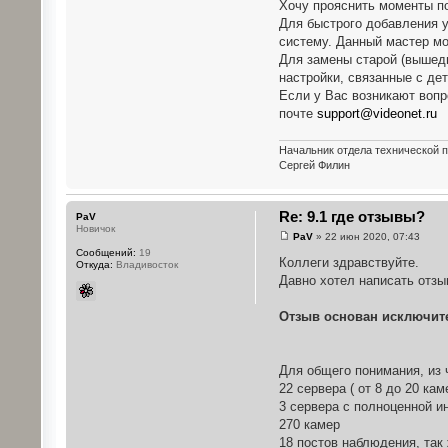
Хочу прояснить моменты по
Для быстрого добавления у
систему. Данный мастер мо
Для замены старой (вышедш
настройки, связанные с де
Если у Вас возникают вопр
почте
support@videonet.ru
Начальник отдела технической 
Сергей Филин
Re: 9.1 где отзывы?
PaV
Новичок
PaV
» 22 июн 2020, 07:43
Сообщений:
19
Коллеги здравствуйте.
Откуда:
Владивосток
Давно хотел написать отзыв
Отзыв основан исключит
Для общего понимания, из 
22 сервера ( от 8 до 20 ка
3 сервера с полноценной и
270 камер
18 постов наблюдения, так