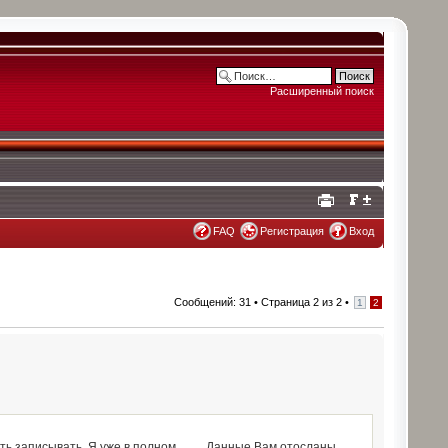
Расширенный поиск
FAQ
Регистрация
Вход
Сообщений: 31 •
Страница
2
из
2
•
1
2
ь записывать. Я уже в полном ........ Данные Вам отосланы