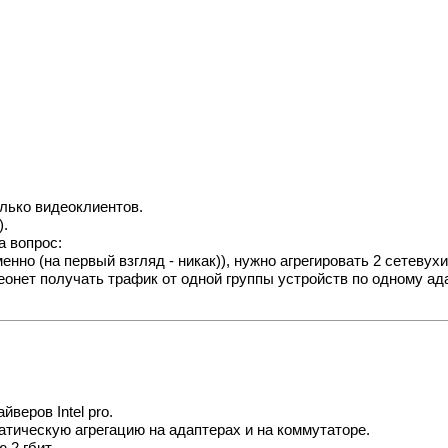
олько видеоклиентов.
).
а вопрос:
енно (на первый взгляд - никак)), нужно агрегировать 2 сетевух
онет получать трафик от одной группы устройств по одному адап
веров Intel pro.
статическую агрегацию на адаптерах и на коммутаторе.