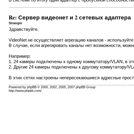
В системе по итогу один адаптер с пропускной способностью
Re: Сервер видеонет и 2 сетевых адаптера
Stranger
Здравствуйте.
VideoNet не осуществляет агрегацию каналов - используйте
В случае, если агрегировать каналы нет возможности, мож
Например:
1. 24 камеры подключены к одному коммутатору/VLAN, в эт
2. Другие 24 камеры подключены к другому коммутатору/VL
В этих сетях настроены непересекаюшиеся адресные прост
Powered by phpBB © 2000, 2002, 2005, 2007 phpBB Group
http://www.phpbb.com/