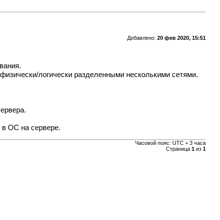
Добавлено:
20 фев 2020, 15:51
вания.
с физически/логически разделенными несколькими сетями.
сервера.
 в ОС на сервере.
Часовой пояс: UTC + 3 часа
Страница
1
из
1