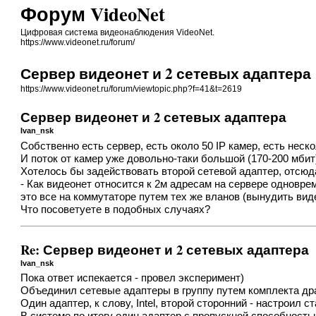
Форум VideoNet
Цифровая система видеонаблюдения VideoNet.
https://www.videonet.ru/forum/
Сервер видеонет и 2 сетевых адаптера
https://www.videonet.ru/forum/viewtopic.php?f=41&t=2619
Сервер видеонет и 2 сетевых адаптера
Ivan_nsk
Собственно есть сервер, есть около 50 IP камер, есть неск
И поток от камер уже довольно-таки большой (170-200 мбит
Хотелось бы задействовать второй сетевой адаптер, отсюд
- Как видеонет относится к 2м адресам на сервере одноврем
это все на коммутаторе путем тех же вланов (вынудить виде
Что посоветуете в подобных случаях?
Re: Сервер видеонет и 2 сетевых адаптера
Ivan_nsk
Пока ответ испекается - провел эксперимент)
Объединил сетевые адаптеры в группу путем комплекта драй
Один адаптер, к слову, Intel, второй сторонний - настроил 