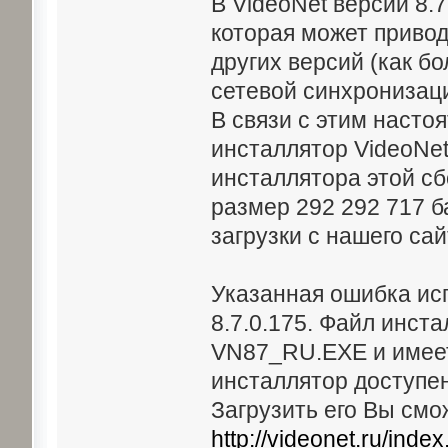
В VideoNet версии 8.
которая может приво
других версий (как бо
сетевой синхронизац
В связи с этим насто
инсталлятор VideoNet 
инсталлятора этой с
размер 292 292 717 б
загрузки с нашего сай
Указанная ошибка исп
8.7.0.175. Файл инст
VN87_RU.EXE и имеет
инсталлятор доступен 
Загрузить его Вы смо
http://videonet.ru/ind