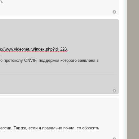
т.
p://www.videonet.ru/index.php?id=223
.
.
по протоколу ONVIF, поддержка которого заявлена в
рсии. Так же, если я правильно понял, то сбросить