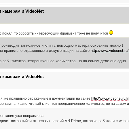
 камерам и VideoNet
но понял, то сбросить интересующий фрагмент тоже не получится
производит записанное и клип с помощью мастера сохранить можно )
 не правильно отраженные в документации на сайте
http://www.videonet.ru
о вэб-клиентов неограниченное количествo, но на самом деле оно одно
 камерам и VideoNet
ия, не правильно отраженные в документации на сайте
http://www.videonet.ru/
ер там написано, что вэб-клиентов неограниченное количествo, но на самом 
ентация уже поправлена.
дочет оставшийся от первых версий VN-Prime, которые работали с web-se
.