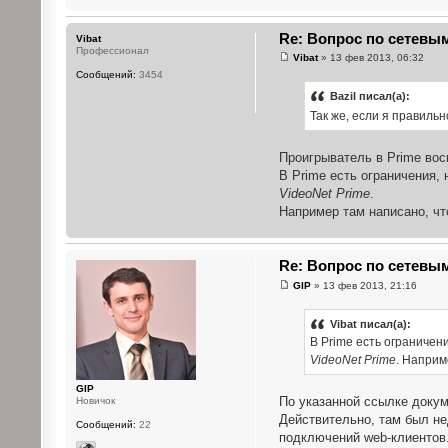
Re: Вопрос по сетевым
Vibat
Профессионал
Vibat
» 13 фев 2013, 06:32
Сообщений:
3454
Bazil писал(а):
Так же, если я правиль
Проигрыватель в Prime вос
В Prime есть ограничения,
VideoNet Prime
.
Например там написано, чт
Re: Вопрос по сетевым
GIP
» 13 фев 2013, 21:16
Vibat писал(а):
В Prime есть ограничен
VideoNet Prime
. Наприм
GIP
По указанной ссылке докум
Новичок
Действительно, там был не
Сообщений:
22
подключений web-клиентов