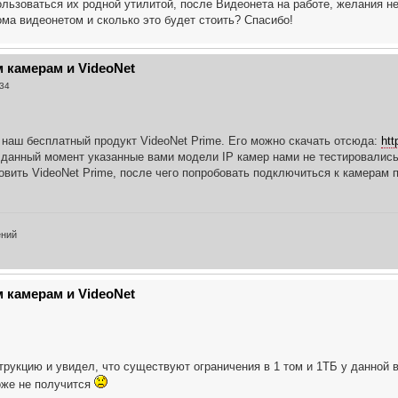
ользоваться их родной утилитой, после Видеонета на работе, желания не
ома видеонетом и сколько это будет стоить? Спасибо!
 камерам и VideoNet
:34
наш бесплатный продукт VideoNet Prime. Его можно скачать отсюда:
htt
а данный момент указанные вами модели IP камер нами не тестировались
овить VideoNet Prime, после чего попробовать подключиться к камерам 
ений
 камерам и VideoNet
рукцию и увидел, что существуют ограничения в 1 том и 1ТБ у данной ве
же не получится