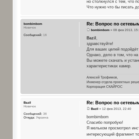
но столкнулся с тем, что п
Что нужно что бы писать д
Re: Вопрос по сетевым
bombimbom
Новичок
bombimbom
» 08 фев 2013, 15
Сообщений:
16
Bazil
,
здравствуйте!
Для ваших целей подойдёт 
Однако, дело в том, что н
Вы можете скачать и устан
характеристиках камер.
Алексей Трофимов,
Инженер отдела проектных реш
Корпорация СКАЙРОС
Re: Вопрос по сетевым
Bazil
Новичок
Bazil
» 12 фев 2013, 22:40
Сообщений:
36
bombimbom
Откуда:
Украина
Спасибо попробую!
Я мельком просмотрел инст
интересующий фрагмент то