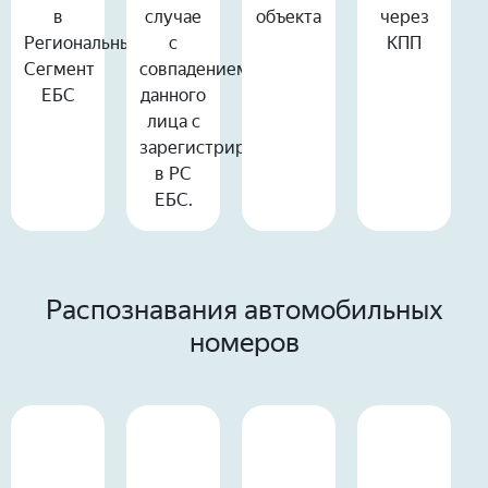
в
случае
объекта
через
Региональный
с
КПП
Сегмент
совпадением
ЕБС
данного
лица с
зарегистрированными
в РС
ЕБС.
Распознавания автомобильных
номеров