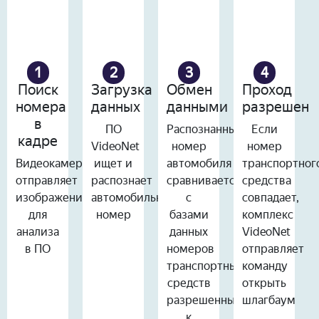
1
2
3
4
Поиск
Загрузка
Обмен
Проход
номера
данных
данными
разрешен
в
ПО
Распознанный
Если
кадре
VideoNet
номер
номер
Видеокамера
ищет и
автомобиля
транспортног
отправляет
распознает
сравнивается
средства
изображения
автомобильный
с
совпадает,
для
номер
базами
комплекс
анализа
данных
VideoNet
в ПО
номеров
отправляет
транспортных
команду
средств
открыть
разрешенных
шлагбаум
к