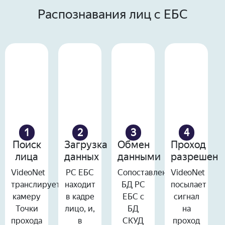
Распознавания лиц с ЕБС
1
2
3
4
Поиск
Загрузка
Обмен
Проход
лица
данных
данными
разрешен
VideoNet
РС ЕБС
Сопоставление
VideoNet
транслирует
находит
БД РС
посылает
камеру
в кадре
ЕБС с
сигнал
Точки
лицо, и,
БД
на
прохода
в
СКУД
проход