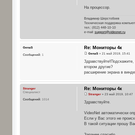
На процессор.
Владимир Шерстобоев
Техническая поддержка компью
тел.: (812) 448-10-10
e-mail:
support@videonet.ru
Re: Мониторы 4к
GenaS
GenaS
» 21 май 2019, 15:41
Сообщений:
1
Здравствуйте!Подскажите, 
втором другие?
расширение экрана в винде 
Re: Мониторы 4к
Stranger
Специалист
Stranger
» 23 май 2019, 10:47
Сообщений:
1014
Здравствуйте.
VideoNet автоматически оп
Если у Вас этого не проис
В такой ситуации прошу Ва
Заранее спасибо.