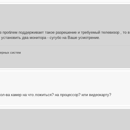
 проблем поддерживает такое разрешение и требуемый телевизор , то в 
 установить два монитора - сугубо на Ваше усмотрение.
терных систем
кол-ва камер на что ложиться? на процессор? или видеокарту?