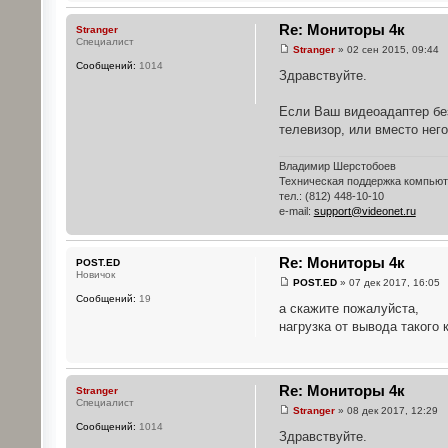
Re: Мониторы 4к
Stranger
Специалист
Stranger
» 02 сен 2015, 09:44
Сообщений:
1014
Здравствуйте.
Если Ваш видеоадаптер без
телевизор, или вместо него
Владимир Шерстобоев
Техническая поддержка компью
тел.: (812) 448-10-10
e-mail:
support@videonet.ru
Re: Мониторы 4к
POST.ED
Новичок
POST.ED
» 07 дек 2017, 16:05
Сообщений:
19
а скажите пожалуйста,
нагрузка от вывода такого 
Re: Мониторы 4к
Stranger
Специалист
Stranger
» 08 дек 2017, 12:29
Сообщений:
1014
Здравствуйте.