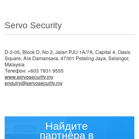
▼
Servo Security
▼
D-2-05, Block D, No 2, Jalan PJU 1A/7A, Capital 4, Oasis
Square, Ara Damansara, 47301 Petaling Jaya, Selangor,
Malaysia
Телефон: +603 7831 9555
www.servosecurity.my
enquiry@servosecurity.my
Найдите
партнёра в