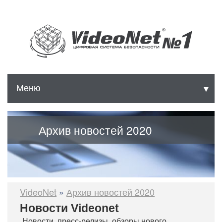
Меню
▼
▼
▼
Архив новостей 2020
VideoNet
»
Архив новостей 2020
▼
Новости Videonet
▼
Новости, пресс-релизы, обзоры нового