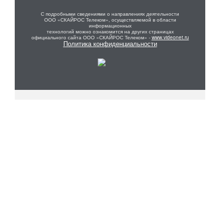
С подробными сведениями о направлениях деятельности
ООО «СКАЙРОС Телеком», осуществляемой в области
информационных
технологий можно ознакомится на других страницах
официального сайта ООО «СКАЙРОС Телеком» -
www.videonet.ru
Политика конфиденциальности